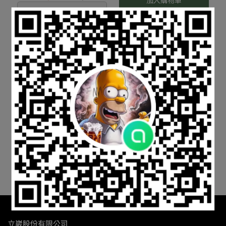
已售完
ALTAMA Maritime Mid 中
ALTAMA Raptor 8" 戰術安
筒戰術靴 黑多地
全靴
NT$3,990
NT$4,490
NT$4,990
已售完
已售完
立崴股份有限公司