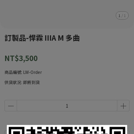
1
/
1
訂製品-悍霖 IIIA M 多曲
NT$3,500
商品編號:
LW-Order
供貨狀況:
即將到貨