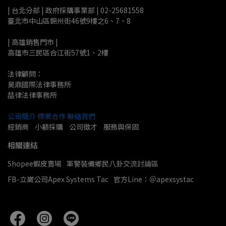
| 台北分部 | 政府採購事業部 | 02-25681558
臺北市中山區錦州街46號9樓之6、7、8
| 高雄銷售門市 |
高雄市三民區合江街57號1、2樓
法律顧問：
昊鼎國際法律事務所
喆律法律事務所
公司簡介
標案合作
聯絡我們
經銷商    小額採購    公司徵才    服務與保固
相關連結
Shopee蝦皮賣場
軍警裝備鄉民八卦交流討論區
FB-立崴公司Apex Systems Tac
官方Line：＠apexsystac