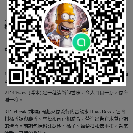
🌌 MIDNIGHT香氛：廣藿香、雪松、皮革與檀香交織的沉
穩香氣，男女皆宜
重量 16oz 大約 454g
1.Unscented (無味) 強度足以消除異味，並且不需要香味來掩
蓋異味，因為它可以中和異味。
2.Driftwood (浮木) 是一種清新的香味，令人耳目一新，像海
灘一樣。
3.Daybreak (拂曉) 聞起來像流行的古龍水 Hugo Boss。它將
柑橘香調與麝香、雪松和茴香相結合，營造出帶有木質香調
的清香。前調包括粉紅胡椒、橘子、葡萄柚和佛手柑，帶來