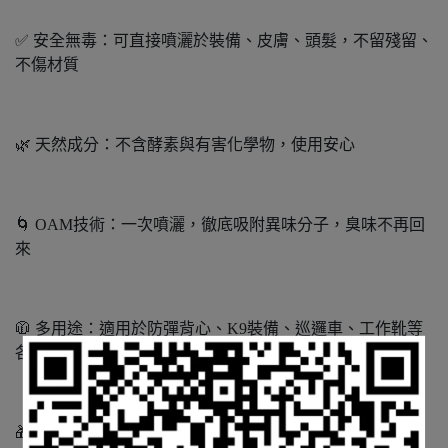
✅ 安全無毒：可直接噴灑於裝備、皮膚、頭髮，不留殘留、
不傷材質
🌿 天然成分：不含酵素與有害化學物，使用安心
🌀 OAM技術：一次噴灑，徹底吸附異味分子，臭味不再回
來
🧥 多用途：適用於防彈背心、K9裝備、巡邏車、工作靴等
各類裝備
🎁 送禮首選：送給辛苦執勤的警務人員，實用又貼心