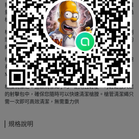
接頭，接頭上整合了一個可翻轉的拉桿，方便清潔。它的重
量增加了一倍，因此當您拉動繩索時，清潔繩可以輕鬆穿過
槍管。
槍膛清潔器：我們精心製作了一條加粗的繩子，內建青銅刷
頭，清潔效果更佳。刷頭有助於去除頑固的積碳，而加粗的
繩子則有助於擦拭殘留物。
槍械清潔用品：完美的便攜式解決方案，方便您在靶場快速
有效地清潔槍口。產品包含一個便利的收納盒，可透過
MOLLE 織帶或隨附的登山扣輕鬆固定在您的槍套上。
槍膛清潔組：這款清潔繩小巧、耐用且輕便，可輕鬆放入您
的射擊包中，確保您隨時可以快速清潔槍膛。槍管清潔繩只
需一次即可高效清潔，無需重力供
規格說明