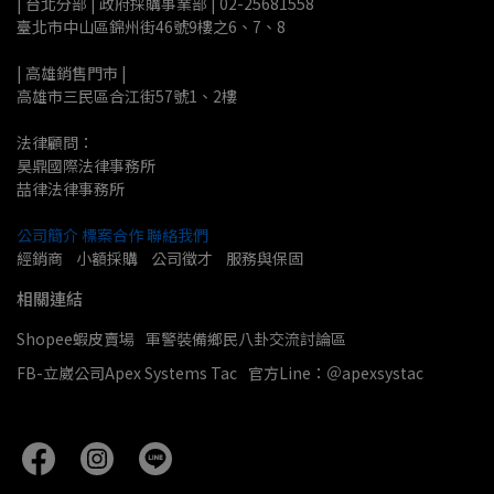
| 台北分部 | 政府採購事業部 | 02-25681558
臺北市中山區錦州街46號9樓之6、7、8
| 高雄銷售門市 |
高雄市三民區合江街57號1、2樓
法律顧問：
昊鼎國際法律事務所
喆律法律事務所
公司簡介
標案合作
聯絡我們
經銷商    小額採購    公司徵才    服務與保固
相關連結
Shopee蝦皮賣場
軍警裝備鄉民八卦交流討論區
FB-立崴公司Apex Systems Tac
官方Line：＠apexsystac