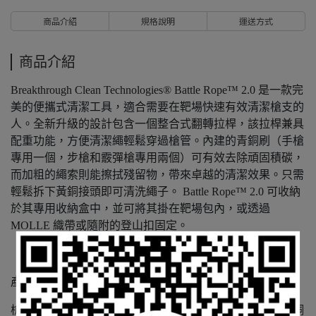
商品介紹
規格說明
運送方式
商品介紹
Breakthrough Clean Technologies® Battle Rope™ 2.0 是一款完
美的便攜式清潔工具，適合需要在靶場快速有效清潔槍支的
人。全新升級的設計包含一個整合式翻轉拉桿，該拉桿兼具
配重功能，方便清潔繩輕鬆穿過槍管。內建的青銅刷（手槍
專用一個，步槍和霰彈槍專用兩個）可有效去除頑固積碳，
而加粗的繩索則能擦拭殘留物，帶來卓越的清潔效果。只需
輕鬆拆下黃銅接頭即可清洗繩子。 Battle Rope™ 2.0 可收納
於其專用收納盒中，並可將其掛在靶場包內，或透過
MOLLE 織帶或隨附的登山扣固定。
產品特點
槍械清潔工具：我們全新升級的設計包括一個可拆卸的黃銅