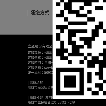
運送方式
立崴股份有限公司
客服專線：+886-7-3488799
客服傳真：+886-7-3488798
客服時間：星期一至星期五 10:00-17:00
客服信箱：service@apexsystemstac.com
統一編號：50930830
| 高雄總部 | 
高雄市左營區文天路80號8樓
| 高雄分部 | 政府採購事業部｜
高雄市三民區合江街55號1、2樓