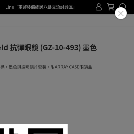
Line「軍警裝備鄉民八卦交流討論區」
hield 抗彈眼鏡 (GZ-10-493) 墨色
/ 黑標，墨色與透明鏡片套裝，附ARRAY CASE眼鏡盒