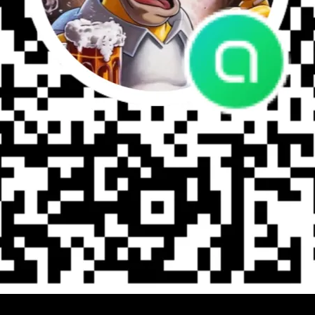
相關連結
Shopee蝦皮賣場
軍警裝備鄉民八卦交流討論區
FB-立崴公司Apex Systems Tac
官方Line：＠apexsystac