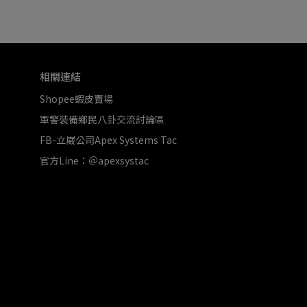
相關連結
Shopee蝦皮賣場
軍警裝備鄉民八卦交流討論區
FB-立崴公司Apex Systems Tac
官方Line：＠apexsystac