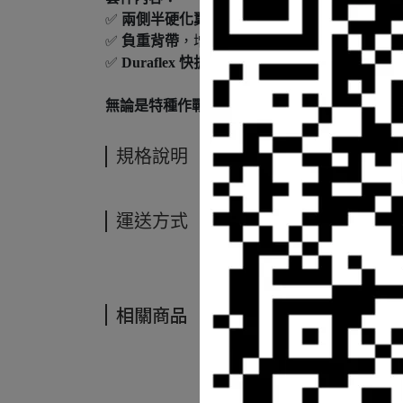
✅
兩側半硬化翼片
，每側擁有
4 個 MOLLE 
✅
負重背帶
，增強穩定性，提升長時間負載的
✅
Duraflex 快拆扣具
，可快速脫卸裝備，應對
無論是特種作戰、戰術巡邏或長時間任務，Warfigh
規格說明
運送方式
相關商品