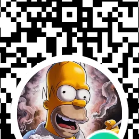
插槽
，可額外裝載彈藥包、工具袋或其他戰術配件
舒適度
突發狀況
ter™ Wings 擴充套件
能讓你的
Reaper™ Rig
進階至更強大