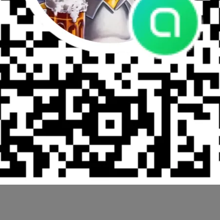
Agilite -General Purpose Pouch Large
NT$2,500
加入購物車
Ag