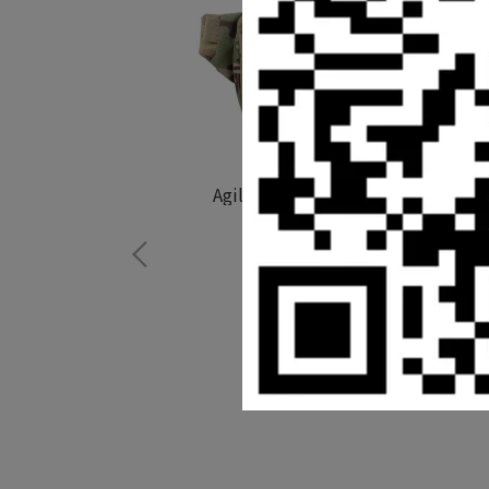
Agilite - Emergence™ Fanny Pack
NT$3,230
加入購物車
ic Cummerbund