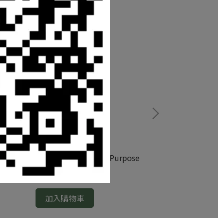
ilite - Flash Bang/40mm Multi-Purpose
Agilite - Gen
Pouch
NT$1,250
加入購物車