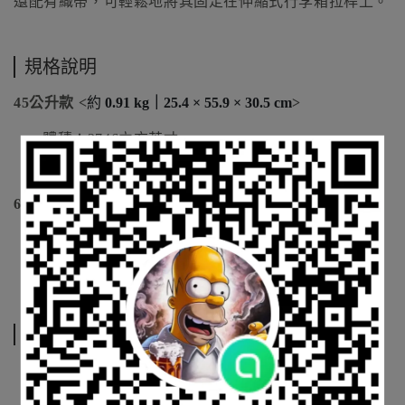
還配有織帶，可輕鬆地將其固定在伸縮式行李箱拉桿上。
規格說明
45公升款 <
約
0.91 kg｜25.4 × 55.9 × 30.5 cm
>
體積：2746立方英寸
重量：2磅
尺寸：高10英寸 x 長22英寸 x 寬12英寸
65公升款 <
約
1.13 kg｜27.9 × 68.6 × 33.0 cm
>
體積：3966立方英寸
重量：2.5磅
尺寸：11高 x 27長 x 13寬
運送方式