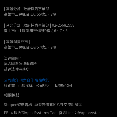
| 高雄分部 | 政府採購事業部｜
高雄市三民區合江街55號1、2樓
| 台北分部 | 政府採購事業部 | 02-25681558
臺北市中山區錦州街46號9樓之6、7、8
| 高雄銷售門市 |
高雄市三民區合江街57號1、2樓
法律顧問：
昊鼎國際法律事務所
喆律法律事務所
公司簡介
標案合作
聯絡我們
經銷商    小額採購    公司徵才    服務與保固
相關連結
Shopee蝦皮賣場
軍警裝備鄉民八卦交流討論區
FB-立崴公司Apex Systems Tac
官方Line：＠apexsystac