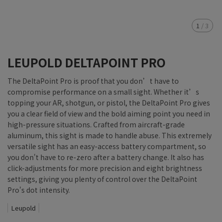
1
/
3
LEUPOLD DELTAPOINT PRO
The DeltaPoint Pro is proof that you don’t have to
compromise performance on a small sight. Whether it’s
topping your AR, shotgun, or pistol, the DeltaPoint Pro gives
you a clear field of view and the bold aiming point you need in
high-pressure situations. Crafted from aircraft-grade
aluminum, this sight is made to handle abuse. This extremely
versatile sight has an easy-access battery compartment, so
you don't have to re-zero after a battery change. It also has
click-adjustments for more precision and eight brightness
settings, giving you plenty of control over the DeltaPoint
Pro's dot intensity.
Leupold