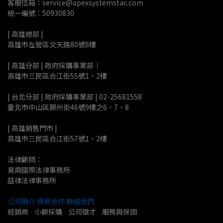
客服信箱：service@apexsystemstac.com
統一編號：50930830
| 高雄總部 | 
高雄市左營區文天路80號8樓
| 高雄分部 | 政府採購事業部｜
高雄市三民區合江街55號1、2樓
| 台北分部 | 政府採購事業部 | 02-25681558
臺北市中山區錦州街46號9樓之6、7、8
| 高雄銷售門市 |
高雄市三民區合江街57號1、2樓
法律顧問：
昊鼎國際法律事務所
喆律法律事務所
公司簡介
標案合作
聯絡我們
經銷商    小額採購    公司徵才    服務與保固