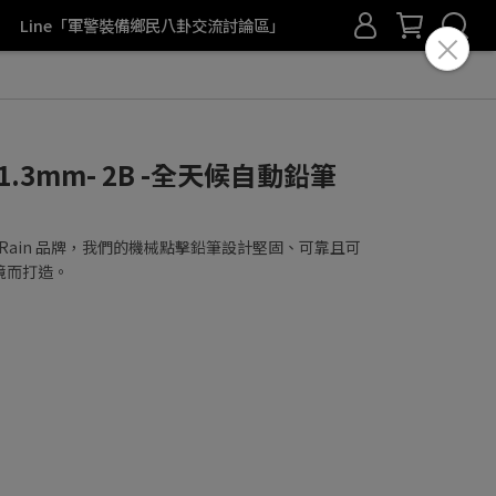
Line「軍警裝備鄉民八卦交流討論區」
in - 1.3mm- 2B -全天候自動鉛筆
the Rain 品牌，我們的機械點擊鉛筆設計堅固、可靠且可
境而打造。