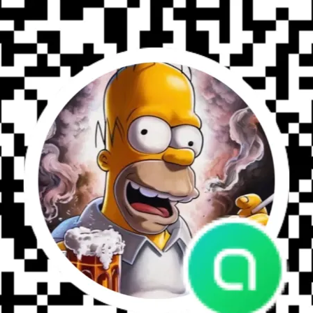
式鉛芯推進設計，方便戴手套操作。
工作現場準備好鉛芯
- 足
任務。
輕鬆重新裝填
- 只需將一根鉛芯放入螺旋型橡皮擦蓋下方