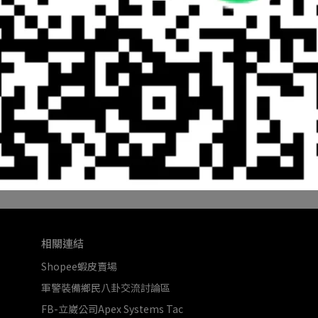
25"
Weekly Planner LG SideSpiral Blk
Undated
NT$720
加入購物車
相關連結
Shopee蝦皮賣場
軍警裝備鄉民八卦交流討論區
FB-立崴公司Apex Systems Tac