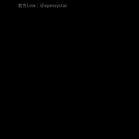
官方Line：＠apexsystac