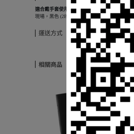
適合戴手套使用
- 顆粒狀金屬握把和單手點擊
現場，黑色 (2B) 1.3mm 鉛芯準備好應對各種
運送方式
相關商品