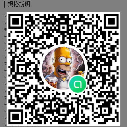
規格說明
# 背光 - 可切換白色/紅色
# 彈道計算器 - Applied Ballistics®
# 電池壽命指示燈
# 數據記錄圖形查看
# 數據記錄 - 可調間隔
# 日期和時間
# 數字指南針
# 現場濕度校準/修正程序
# 高對比、陽光可讀的單色 LCD 顯示屏
# 集成翻轉開啟的風速計蓋
# 直觀觸感的上/下/確認鍵盤
# LiNK 無線通信 - 選擇此選項時（藍牙低功耗）
# 最小/最大/平均讀數
# 壓力感應器
# 相對濕度感應器
# 防水等級達 IP67（30分鐘1米深）
# 空氣動力跳躍修正