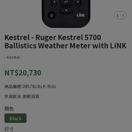
1
/
4
Kestrel - Ruger Kestrel 5700
Ballistics Weather Meter with LiNK
Kestral
NT$20,730
商品編號:
0857BLBLK-RUG
供貨狀況:
即將到貨
顏色
Black
尺寸