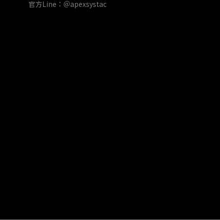
官方Line：＠apexsystac