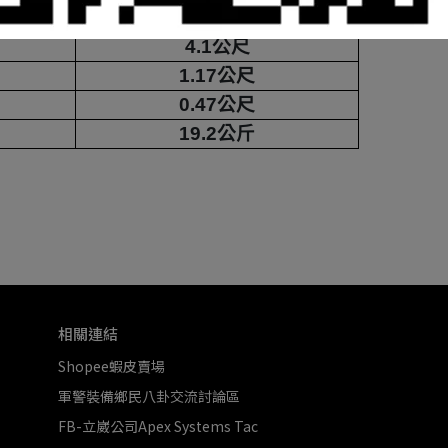
13
4.1
公尺
1.17
公尺
0.47
公尺
19.2
公斤
相關連結
Shopee蝦皮賣場
軍警裝備鄉民八卦交流討論區
FB-立崴公司Apex Systems Tac