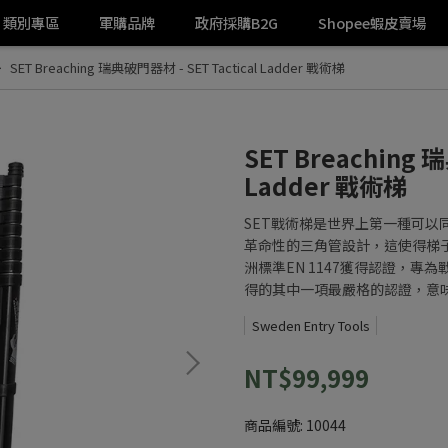
類別專區
軍購品牌
政府採購B2G
Shopee蝦皮賣場
SET Breaching 瑞典破門器材 - SET Tactical Ladder 戰術梯
SET Breaching 
Ladder 戰術梯
SET戰術梯是世界上第一種可以
革命性的三角管設計，這使得梯
洲標準EN 1147獲得認證，
得的其中一項最嚴格的認證，意味
Sweden Entry Tools
NT$99,999
商品編號:
10044