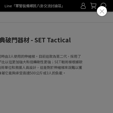
Line「軍警裝備鄉民八卦交流討論區」
瑞典破門器材 - SET Tactical
同時由3人使用的伸縮梯。目前這款為第二代，採用了
子比以往更加強大和扭轉剛性更強；SET戰術梯根據歐
專為戰術單位和救援人員設計，這是對於伸縮梯來說難以獲
著它能夠承受高達500公斤或3人的負載。