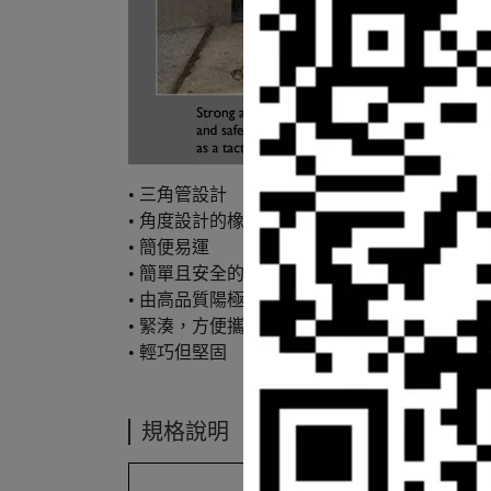
• 三角管設計
• 角度設計的橡膠腳和梯級，提供更好的穩定
• 簡便易運
• 簡單且安全的解鎖
• 由高品質陽極氧化鋁製成，配有玻璃纖維強
• 緊湊，方便攜帶
• 輕巧但堅固
規格說明
SET Tactical Ladde