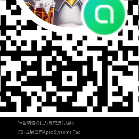
相關連結
Shopee蝦皮賣場
軍警裝備鄉民八卦交流討論區
FB-立崴公司Apex Systems Tac