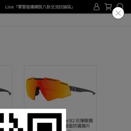
Line「軍警裝備鄉民八卦交流討論區」
抗彈眼鏡
Gatorz - Blastshield B2 抗彈眼鏡
Gatorz -
片
(GZ-16-181) 日落鏡面防霧鏡片
(GZ-1