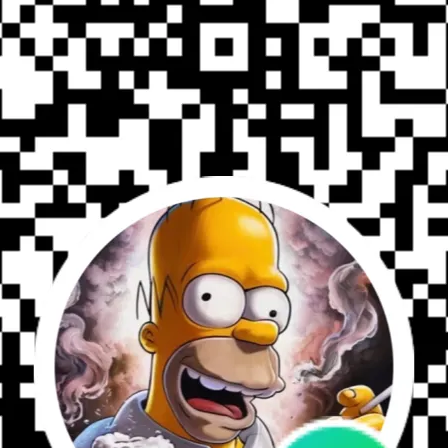
NT$14,220
NT$10,440
astshield B2替換鏡片
orz - Blastshield B2替換鏡片
-16-904) 抗彈，Inferno 變色
Gatorz - Blastshield B2 
防霧鏡片
NT$6,480
(GZ-16-901) 抗彈，墨色防
NT$4,860