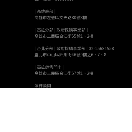
| 高雄總部 | 
高雄市左營區文天路80號8樓
| 高雄分部 | 政府採購事業部｜
高雄市三民區合江街55號1、2樓
| 台北分部 | 政府採購事業部 | 02-25681558
臺北市中山區錦州街46號9樓之6、7、8
| 高雄銷售門市 |
高雄市三民區合江街57號1、2樓
法律顧問：
昊鼎國際法律事務所
喆律法律事務所
公司簡介
標案合作
聯絡我們
經銷商    小額採購    公司徵才    服務與保固