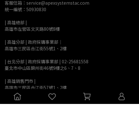
客服信箱：service@apexsystemstac.com
統一編號：50930830
| 高雄總部 | 
高雄市左營區文天路80號8樓
| 高雄分部 | 政府採購事業部｜
高雄市三民區合江街55號1、2樓
| 台北分部 | 政府採購事業部 | 02-25681558
臺北市中山區錦州街46號9樓之6、7、8
| 高雄銷售門市 |
高雄市三民區合江街57號1、2樓
法律顧問：
昊鼎國際法律事務所
喆律法律事務所
公司簡介
標案合作
聯絡我們
經銷商    小額採購    公司徵才    服務與保固